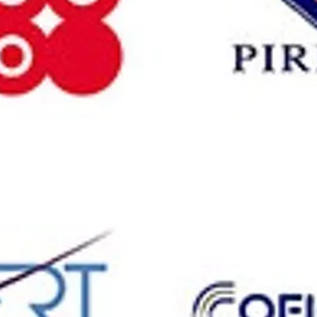
e;
omaine en particulier.
ment
ourte durée
rises et les particuliers
de jour ou de soir, à distance ou en présentiel)
tionales
adémie locale Cisco depuis 2005. Être certifié CCNA (Cis
st un enseignement générique sur les technologies résea
ploration et CCNA Discovery. Ces certifications sont rec