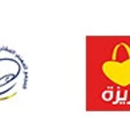
 informatiques CISCO
 aux besoins spécifiques en formation pour les entreprise
 à themes
ition un corps formateur hautement qualifié et affilié a l