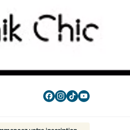



