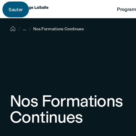
Program
Sauter

...
Nos Formations Continues
Nos Formations
Continues