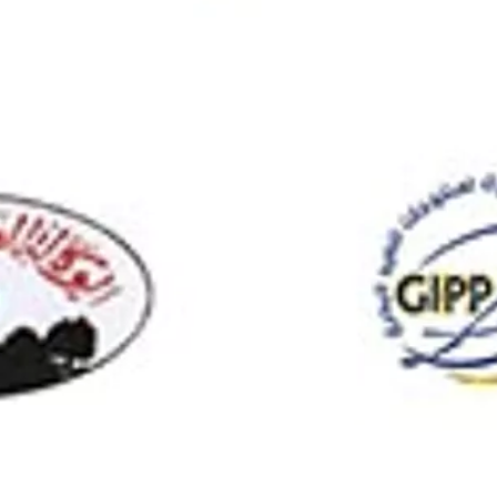
Administration et sécurité des réseaux
Analyse de données avec POWER BI
Certification SAGE
Comptabilité Générale
Design d’intérieur
Marketing digital
Création graphique
Designer UX UI
Créateur styliste de mode
Moulage Haute couture
Anglais
Des formations à la carte
Des formations sur mesure pour répondre
Des session de formation
Collège Lasalle Tunis met a votre dispos
Améliorer vos performances