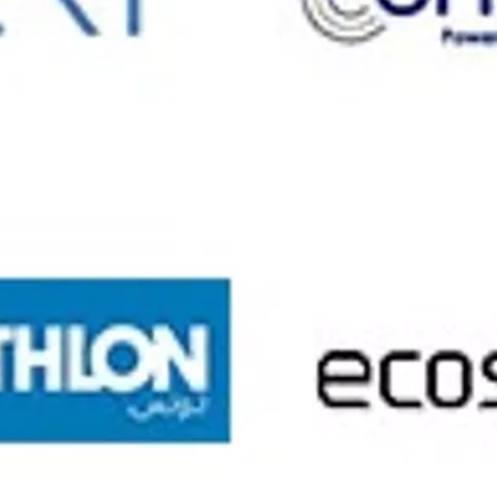
à : assurer la formation, organiser les examens de certificat
ège LaSalle Tunis met à votre disposition une formation
ent pour développer vos connaissances pour les trois pr
iduels ou collectifs pour augmenter votre efficience sur les
aSalle Tunis permet à ses apprenants de l’école de touri
ng ). Au terme de cette formation et suite à un examen as
».
tudes nécessaires pour intégrer le marché du travail ou q
 pour ce défi. Au Collège LaSalle, vous pourrez bénéficier
de soir et weekend) en ligne ou en présentiel dans différe