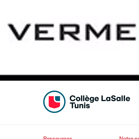
Vous faire gagner en productivité
Consolider vos compétences
Renforcer et valider votre expertise
Assurer votre succès
Ils nous ont fait confiance
Ressources
Notre 