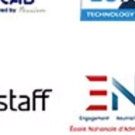
ion et délivrer les certificats Cisco
 complète menant à une certification
oduits SAGE : Comptabilité, Paie et
 logiciels Sage.
sme de suivre une formation de très
suré par Amadeus Tunisie les
ue vous vous lanciez dans une seconde
 de formations d’excellence de courte
nts domaines :