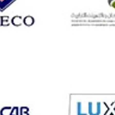
co Network Associate) est un puissant
ux. Il permet de préparer les
onnues par les industriels et valables