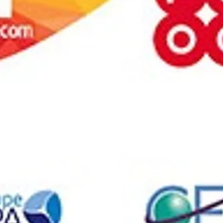
D’enrichir votre curriculum vitae;
D’acquérir un savoir-faire complémentair
De mettre à jour vos compétences;
De vous spécialiser davantage dans un d
Collège LaSalle Tunis offre :
Des certifications reconnues mondiale
Des certifications professionnelles de c
Des formations sur mesure pour les entrep
Des modes de formation multiples (cours 
Des certifications interna
Un atout pour votre carrière
Le Collège LaSalle de Tunis est une ac
levier professionnel.
Le Cisco Networking Academy Program e
examens de certifications Cisco CCNA Ex