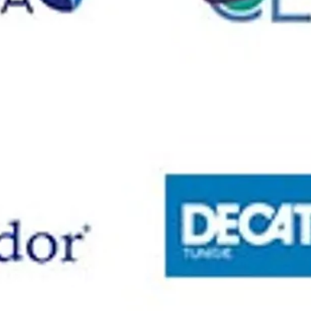
dans le monde entier.
Le Collège LaSalle de Tunis est habilité 
CCNA
Première SAGE Academy en Tunisie, Coll
SAGE.
Nos formateurs experts vous accompagn
Gestion commerciale
Notre offre s’adapte à vos besoins indiv
En partenariat avec Amadeus, Collège L
haut niveau (Système Central et Ticketi
apprenants seront « certifiés amadeus 
Certificats
Que vous cherchiez à acquérir les apti
carrière, nos certificats vous préparent
durée et à des horaires adaptés (cours 