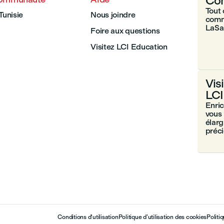
Com
Tout 
Tunisie
Nous joindre
comm
LaSal
Foire aux questions
Visitez LCI Education
Vis
LCI
Enri
vous 
élarg
préc
Conditions d'utilisation
Politique d’utilisation des cookies
Politi