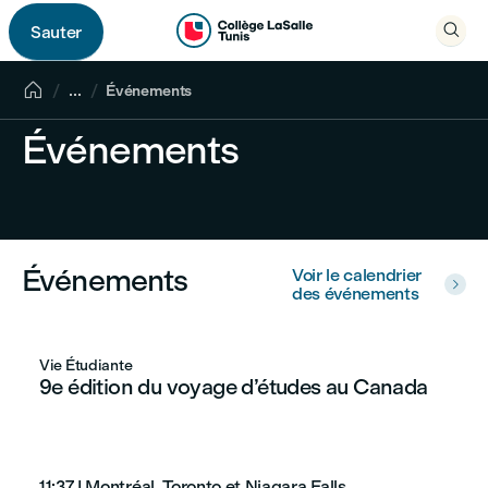

Sauter


...
Événements
Événements
Événements
Voir le calendrier

des événements
Vie Étudiante
9e édition du voyage d’études au Canada
11:37
|
Montréal, Toronto et Niagara Falls