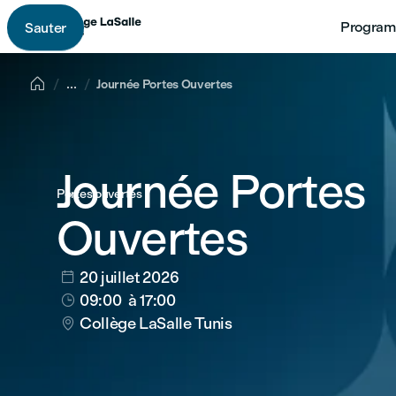
Program
Sauter

...
Journée Portes Ouvertes
Journée Portes
Portes ouvertes
Ouvertes
20 juillet 2026

09:00
à 17:00

Collège LaSalle Tunis
