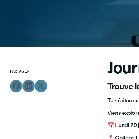
Jour
PARTAGER
Trouve l



Tu hésites su
Viens explore
📅
Lundi 20 
📍
Collège L