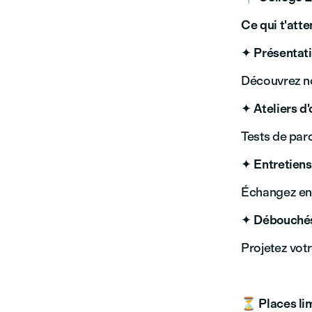
Ce qui t'atte
✦
Présentati
Découvrez n
✦
Ateliers d'
Tests de parc
✦
Entretiens
Échangez en t
✦
Débouchés
Projetez vot
⏳
Places li