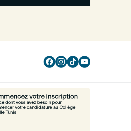




mencez votre inscription
ce dont vous avez besoin pour
encer votre candidature au Collège
le Tunis