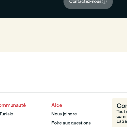

Contactez-nous
Com
communauté
Aide
Tout 
Tunisie
Nous joindre
comm
LaSal
Foire aux questions