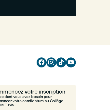




mencez votre inscription
ce dont vous avez besoin pour
encer votre candidature au Collège
le Tunis