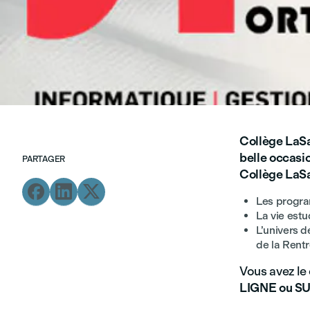
Collège LaSa
belle occasi
PARTAGER
Collège LaSal



Les progra
La vie est
L’univers d
de la Rent
Vous avez le 
LIGNE ou S