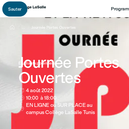
Program
Sauter

...
Journée Portes Ouvertes
Journée Portes
Étudiants potentiels
Ouvertes
4 août 2022

10:00
à 18:00

EN LIGNE ou SUR PLACE au

campus Collège LaSalle Tunis