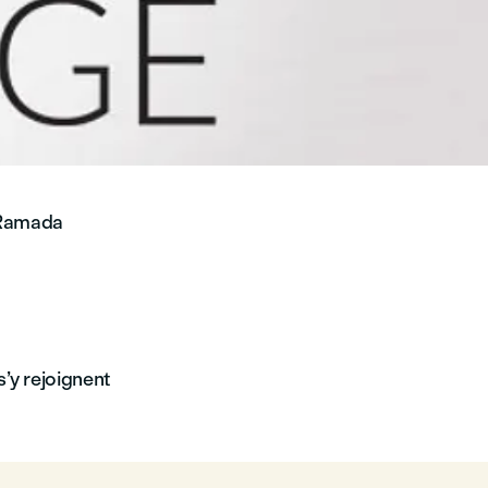
l Ramada
’y rejoignent