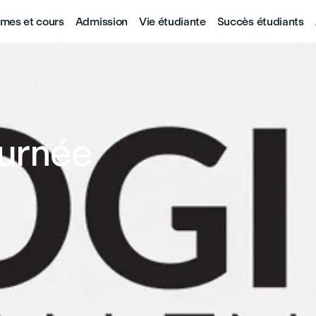
mes et cours
Admission
Vie étudiante
Succès étudiants
ournée