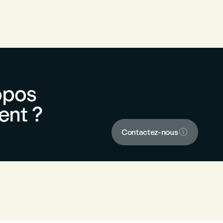
opos
ent ?

Contactez-nous