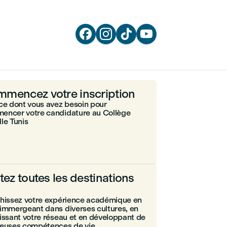




mencez votre inscription
ce dont vous avez besoin pour
encer votre candidature au Collège
le Tunis
itez toutes les destinations
chissez votre expérience académique en
immergeant dans diverses cultures, en
issant votre réseau et en développant de
ieuses compétences de vie.