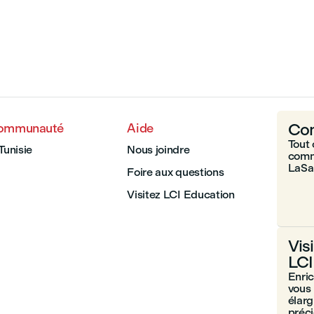
Com
communauté
Aide
Tout 
Tunisie
Nous joindre
comm
LaSal
Foire aux questions
Visitez LCI Education
Vis
LCI
Enri
vous 
élarg
préc