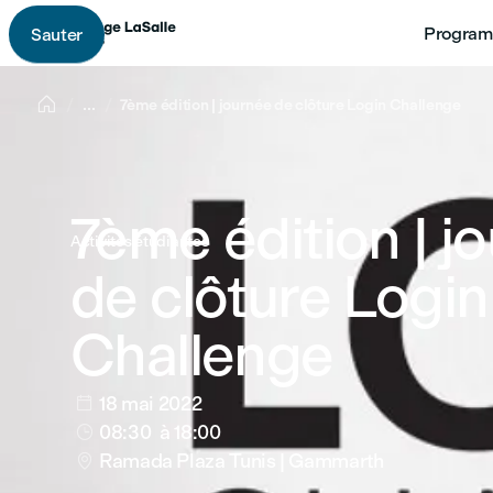
Program
Sauter

...
7ème édition | journée de clôture Login Challenge
7ème édition | j
Activités étudiantes
de clôture Login
Challenge
18 mai 2022

08:30
à 18:00

Ramada Plaza Tunis | Gammarth
