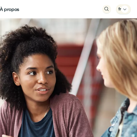
À propos

fr
