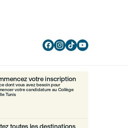




mencez votre inscription
ce dont vous avez besoin pour
encer votre candidature au Collège
le Tunis
itez toutes les destinations