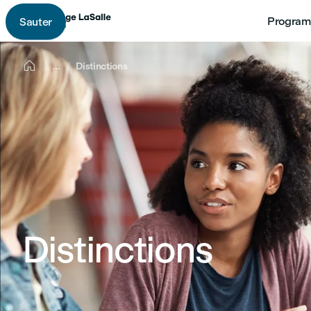
Program
Sauter

...
Distinctions
Distinctions