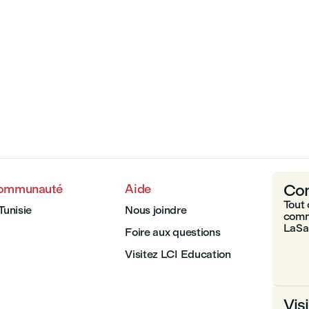
Com
communauté
Aide
Tout 
Tunisie
Nous joindre
comm
LaSal
Foire aux questions
Visitez LCI Education
Vis