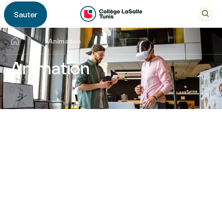

Sauter


...
Animation
Animation