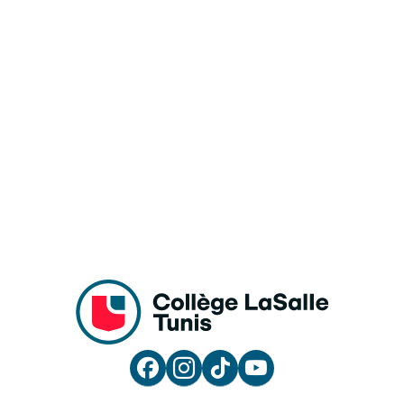



