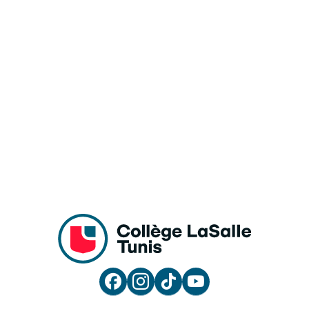



