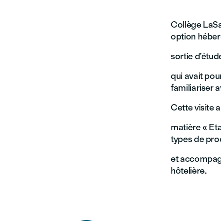
Collège LaSal
option hébe
sortie d’étud
qui avait pou
familiariser a
Cette visite 
matière « Eta
types de prod
et accompagn
hôtelière.