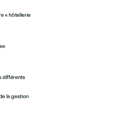
e « hôtellerie
 se
s différents
e la gestion