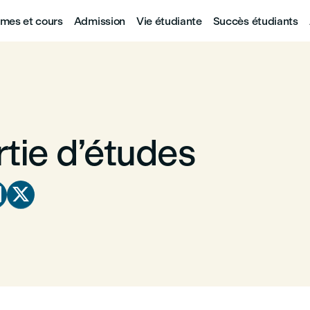
mes et cours
Admission
Vie étudiante
Succès étudiants
rtie d’études

