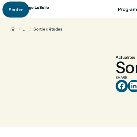
Program
Sauter

...
Sortie d’études
Actualités
So
SHARE
