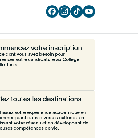




mencez votre inscription
ce dont vous avez besoin pour
encer votre candidature au Collège
le Tunis
itez toutes les destinations
chissez votre expérience académique en
immergeant dans diverses cultures, en
issant votre réseau et en développant de
ieuses compétences de vie.