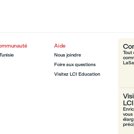
Com
communauté
Aide
Tout 
Tunisie
Nous joindre
comm
LaSal
Foire aux questions
Visitez LCI Education
Vis
LCI
Enri
vous 
élarg
préc