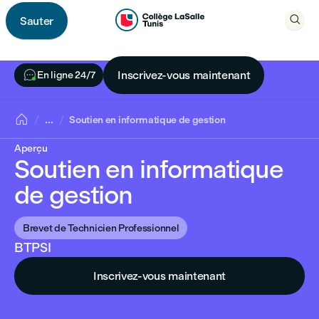

Sauter

Soutien en informatique de gestion

Inscrivez-vous maintenant
En ligne 24/7

...
Soutien en informatique de gestion
Aperçu
Soutien en informatique
de gestion
Brevet de Technicien Professionnel
BTPSI
Inscrivez-vous maintenant