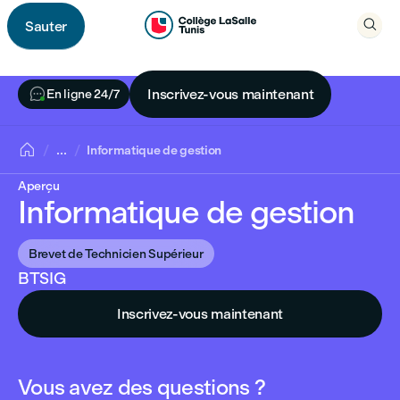

Sauter

Informatique de gestion

Inscrivez-vous maintenant
En ligne 24/7

...
Informatique de gestion
Aperçu
Informatique de gestion
Brevet de Technicien Supérieur
BTSIG
Inscrivez-vous maintenant
Vous avez des questions ?