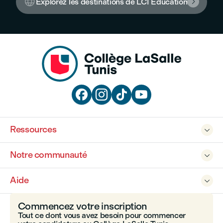

Explorez les destinations de LCI Éducation





Ressources

Notre communauté

Aide

Commencez votre inscription
Tout ce dont vous avez besoin pour commencer