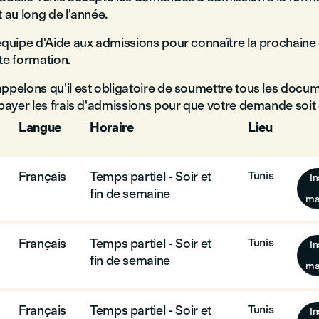
 au long de l'année.
équipe d'Aide aux admissions pour connaître la prochaine
te formation.
ppelons qu'il est obligatoire de soumettre tous les docum
 payer les frais d'admissions pour que votre demande soit 
Langue
Horaire
Lieu
Français
Temps partiel - Soir et
Tunis
In
fin de semaine
ma
Français
Temps partiel - Soir et
Tunis
In
fin de semaine
ma
Français
Temps partiel - Soir et
Tunis
In