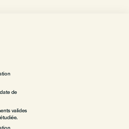
ation
 date de
ents valides
étudiée.
ation