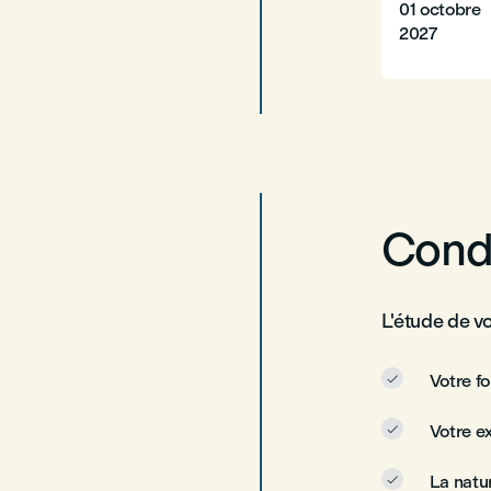
01 octobre
2027
Condi
L'étude de v
Votre f

Votre e

La natur
