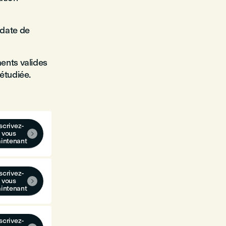
 date de
ents valides
étudiée.
scrivez-
vous

intenant
scrivez-
vous

intenant
scrivez-