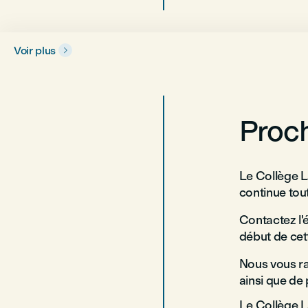
Voir plus

Proch
Le Collège L
continue tout
Contactez l'
début de cet
Nous vous ra
ainsi que de
Le Collège L