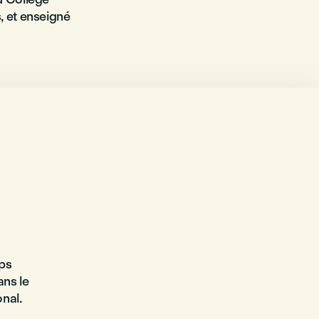
, et enseigné
ps
ans le
onal.