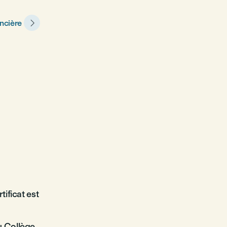

ancière
tificat est
u Collège