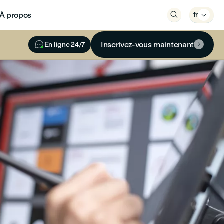
À propos

fr


Inscrivez-vous maintenant
En ligne 24/7
